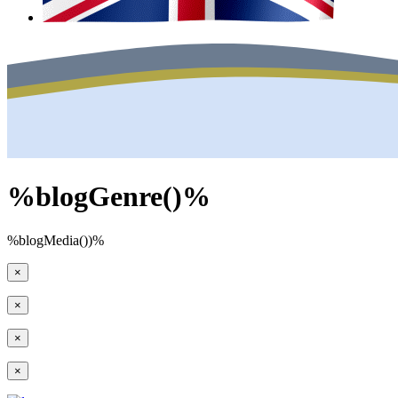
%blogGenre()%
%blogMedia())%
×
×
×
×